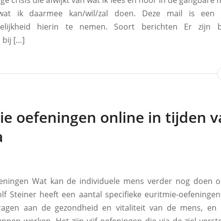
ge crisis die afwijkt van wat ik lees en hoor in de gangbare 
wat ik daarmee kan/wil/zal doen. Deze mail is een 
elijkheid hierin te nemen. Soort berichten Er zijn 
bij […]
ie oefeningen online in tijden 
a
feningen Wat kan de individuele mens verder nog doen 
olf Steiner heeft een aantal specifieke euritmie-oefeninge
ragen aan de gezondheid en vitaliteit van de mens, en