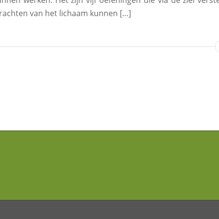
unnen werken. Het zijn vijf oefeningen die via de ziel vers
achten van het lichaam kunnen […]