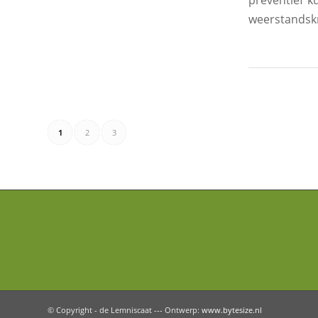
preventief k
weerstandskr
1
2
3
© Copyright - de Lemniscaat --- Ontwerp:
www.bytesize.nl