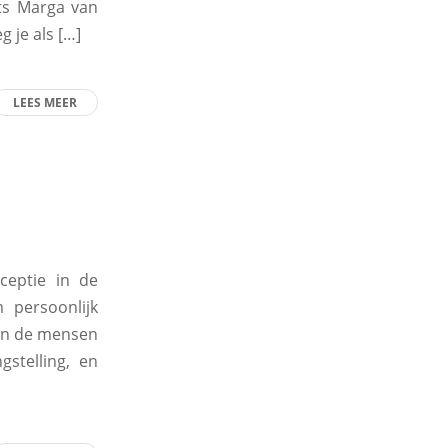
ts Marga van
g je als […]
LEES MEER
ceptie in de
 persoonlijk
 en de mensen
stelling, en