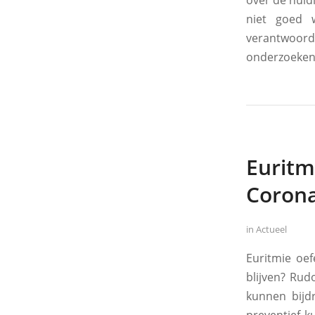
over de huidi
niet goed 
verantwoord
onderzoeken 
Euritm
Coron
in
Actueel
Euritmie oe
blijven? Rud
kunnen bijd