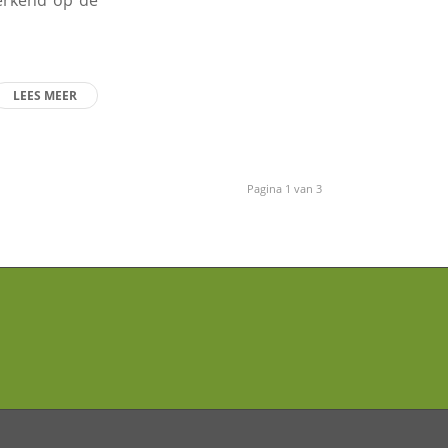
terkend op de
LEES MEER
Pagina 1 van 3