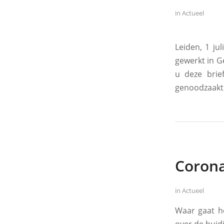
in
Actueel
Leiden, 1 ju
gewerkt in G
u deze brie
genoodzaakt 
Corona
in
Actueel
Waar gaat he