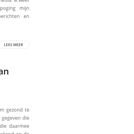
media. Ik weet
poging mijn
berichten en
LEES MEER
van
om gezond te
n gegeven die
 die daarmee