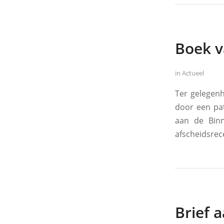
Boek v
in
Actueel
Ter gelegenh
door een pat
aan de Bin
afscheidsrece
Brief 