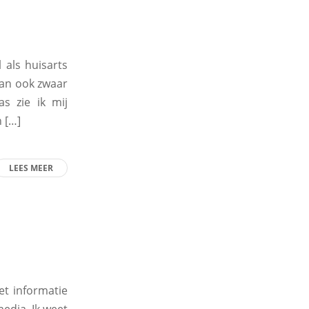
 als huisarts
dan ook zwaar
s zie ik mij
 […]
LEES MEER
et informatie