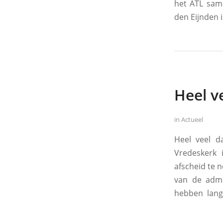
het ATL sam
den Eijnden i
Heel v
in
Actueel
Heel veel d
Vredeskerk 
afscheid te 
van de admi
hebben lang 