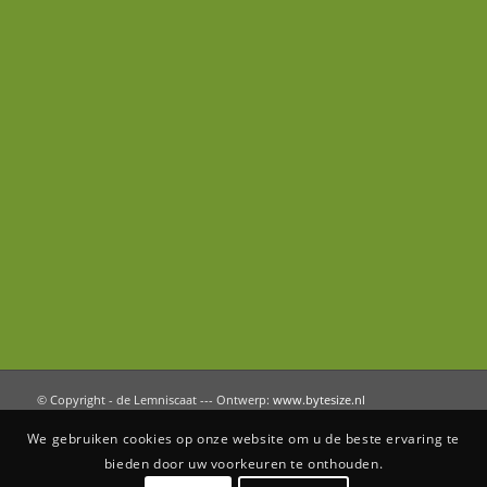
© Copyright - de Lemniscaat --- Ontwerp:
www.bytesize.nl
We gebruiken cookies op onze website om u de beste ervaring te
bieden door uw voorkeuren te onthouden.