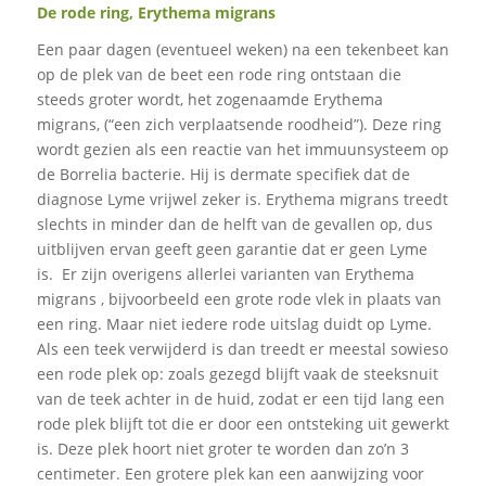
De rode ring, Erythema migrans
Een paar dagen (eventueel weken) na een tekenbeet kan
op de plek van de beet een rode ring ontstaan die
steeds groter wordt, het zogenaamde Erythema
migrans, (“een zich verplaatsende roodheid”). Deze ring
wordt gezien als een reactie van het immuunsysteem op
de Borrelia bacterie. Hij is dermate specifiek dat de
diagnose Lyme vrijwel zeker is. Erythema migrans treedt
slechts in minder dan de helft van de gevallen op, dus
uitblijven ervan geeft geen garantie dat er geen Lyme
is. Er zijn overigens allerlei varianten van Erythema
migrans , bijvoorbeeld een grote rode vlek in plaats van
een ring. Maar niet iedere rode uitslag duidt op Lyme.
Als een teek verwijderd is dan treedt er meestal sowieso
een rode plek op: zoals gezegd blijft vaak de steeksnuit
van de teek achter in de huid, zodat er een tijd lang een
rode plek blijft tot die er door een ontsteking uit gewerkt
is. Deze plek hoort niet groter te worden dan zo’n 3
centimeter. Een grotere plek kan een aanwijzing voor