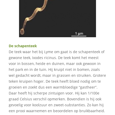
De schapenteek
De teek waar het bij Lyme om gaat is de schapenteek of
gewone teek, Ixodes ricinus. De teek komt het meest
voor in bossen, heide en duinen, maar ook gewoon in
het park en in de tuin. Hij kruipt niet in bomen, zoals
wel gedacht wordt, maar in grassen en struiken. Grotere
teken kruipen hoger. De teek heeft bloed nodig om te
groeien en zoekt dus een warmbloedige “gastheer”.
Daar heeft hij scherpe zintuigen voor. Hij kan 1/100e
graad Celsius verschil opmerken. Bovendien is hij ook
gevoelig voor koolzuur en zweet-substanties. Zo kan hij
een prooi waarnemen en beoordelen op bruikbaarheid.