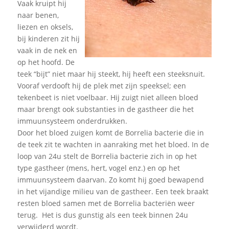
Vaak kruipt hij
naar benen,
liezen en oksels,
bij kinderen zit hij
vaak in de nek en
op het hoofd. De
teek “bijt” niet maar hij steekt, hij heeft een steeksnuit.
Vooraf verdooft hij de plek met zijn speeksel; een
tekenbeet is niet voelbaar. Hij zuigt niet alleen bloed
maar brengt ook substanties in de gastheer die het
immuunsysteem onderdrukken.
Door het bloed zuigen komt de Borrelia bacterie die in
de teek zit te wachten in aanraking met het bloed. In de
loop van 24u stelt de Borrelia bacterie zich in op het
type gastheer (mens, hert, vogel enz.) en op het
immuunsysteem daarvan. Zo komt hij goed bewapend
in het vijandige milieu van de gastheer. Een teek braakt
resten bloed samen met de Borrelia bacteriën weer
terug. Het is dus gunstig als een teek binnen 24u
verwijderd wordt.