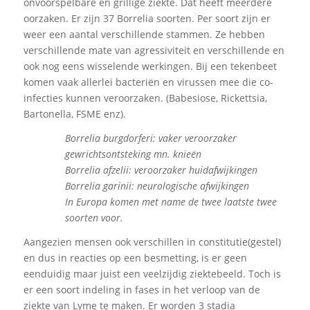
onvoorspelbare en grillige ziekte. Dat heeft meerdere
oorzaken. Er zijn 37 Borrelia soorten. Per soort zijn er
weer een aantal verschillende stammen. Ze hebben
verschillende mate van agressiviteit en verschillende en
ook nog eens wisselende werkingen. Bij een tekenbeet
komen vaak allerlei bacteriën en virussen mee die co-
infecties kunnen veroorzaken. (Babesiose, Rickettsia,
Bartonella, FSME enz).
Borrelia burgdorferi: vaker veroorzaker
gewrichtsontsteking mn. knieën
Borrelia afzelii: veroorzaker huidafwijkingen
Borrelia garinii: neurologische afwijkingen
In Europa komen met name de twee laatste twee
soorten voor.
Aangezien mensen ook verschillen in constitutie(gestel)
en dus in reacties op een besmetting, is er geen
eenduidig maar juist een veelzijdig ziektebeeld. Toch is
er een soort indeling in fases in het verloop van de
ziekte van Lyme te maken. Er worden 3 stadia