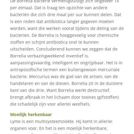
De Borrelia bacterie vermenigvuldigt zich ongeveer 1x
per etmaal. Dat is traag ten opzichte van andere
bacteriën die zich drie maal per uur kunnen delen. Dat
is een reden dat antibiotica langer gegeven moeten
worden, want die werken vooral tijdens de deling van de
bacteriën. De Borrelia is hooggevoelig voor chemische
stoffen en schijnt antibiotica snel te kunnen
uitscheiden. Concluderend kunnen we zeggen dat de
Borrelia verbazingwekkend inventief is,
aanpassingsvaardig, intelligent en ongrijpbaar. Het is in
antroposofische termen een buitengewoon mercuriale
bacterie. Mercurius was de god van de artsen, van de
handelaren en van de dieven. Borrelia zit in de duistere
kant van die drie. Want Borrelia werkt destructief,
brengt afbraak in het lichaam door toxines (gifstoffen)
die schadelijk zijn voor allerlei weefsels.
Moeilijk herkenbaar
Lyme is een multisysteemziekte. Hij komt in allerlei
organen voor. En het is een moeilijk herkenbare,