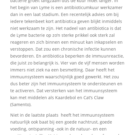
bacterie groeit langzaam dus de kuur moet langer. In
het begin van Lyme is een antibioticumkuur werkzamer
dan in een laat stadium. Een recentelijk advies om bij
iedere tekenbeet kort antibiotica geven blijkt inmiddels
niet werkzaam te zijn. Het nadeel van antibiotica is dat
de Lyme bacterie op zo’n sterke prikkel ook sterk zal
reageren en zich binnen een minuut kan inkapselen en
verstoppen. Dat zou een chronische infectie kunnen
bevorderen. En antibiotica beperken de immuunreactie,
die juist zo belangrijk is. Vier van de vijf mensen worden
immers niet ziek na een besmetting. Daar heeft het
immuunsysteem waarschijnlijk goed gewerkt. Het zou
dus beter zijn het immuunsysteem te ondersteunen en
te activeren. Dat versterken van het immuunsysteem
kan met middelen als Kaardebol en Cat’s Claw
(Samento).
Niet in de laatste plaats heeft het immuunsysteem
natuurlijk ook baat bij een goede nachtrust, goede
voeding, ontspanning -ook in de natuur- en een