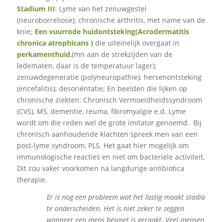
Stadium III
: Lyme van het zenuwgestel
(neuroborreliose); chronische arthritis, met name van de
knie;
Een vuurrode huidontsteking
(Acrodermatitis
chronica atrophicans )
die uiteinelijk overgaat in
perkamenthuid
,(mn aan de strekzijden van de
ledematen, daar is de temperatuur lager);
zenuwdegeneratie (polyneuropathie); hersenontsteking
(encefalitis); desoriëntatie; En beelden die lijken op
chronische ziekten: Chronisch Vermoeidheidssyndroom
(CVS), MS, dementie, reuma, fibromyalgie e.d. Lyme
wordt om die reden wel de grote imitator genoemd. Bij
chronisch aanhoudende klachten spreek men van een
post-lyme syndroom, PLS. Het gaat hier mogelijk om
immunologische reacties en niet om bacteriële activiteit.
Dit zou vaker voorkomen na langdurige antibiotica
therapie.
Er is nog een probleem wat het lastig maakt stadia
te onderscheiden. Het is niet zeker te zeggen
wanneer een mens besmet is geraakt. Veel mensen