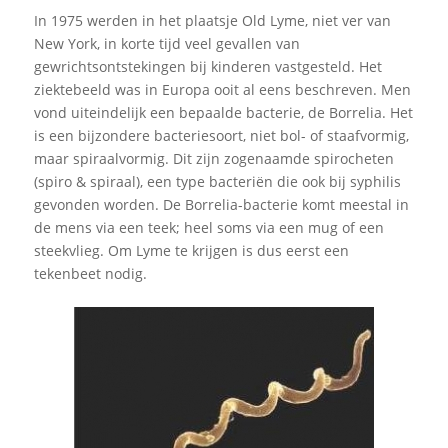
In 1975 werden in het plaatsje Old Lyme, niet ver van
New York, in korte tijd veel gevallen van
gewrichtsontstekingen bij kinderen vastgesteld. Het
ziektebeeld was in Europa ooit al eens beschreven. Men
vond uiteindelijk een bepaalde bacterie, de Borrelia. Het
is een bijzondere bacteriesoort, niet bol- of staafvormig,
maar spiraalvormig. Dit zijn zogenaamde spirocheten
(spiro & spiraal), een type bacteriën die ook bij syphilis
gevonden worden. De Borrelia-bacterie komt meestal in
de mens via een teek; heel soms via een mug of een
steekvlieg. Om Lyme te krijgen is dus eerst een
tekenbeet nodig.