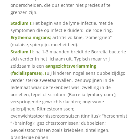
onderscheiden, die dus echter niet precies af te
grenzen zijn.
Stadium I:
Het begin van de lyme-infectie, met de
symptomen die op infectie duiden: de rode ring,
Erythema migrans;
artritis vd knie, “zomergriep”
(malaise, spierpijn, moeheid ed).
Stadium II
: na 1-3 maanden breidt de Borrelia bacterie
zich verder in het lichaam uit. Typisch maar vrij
zeldzaam is een
aangezichtsverlamming
(facialisparese). (
Bij kinderen nogal eens dubbelzijdig);
verder sterke zweetaanvallen, zenuwpijnen in de
ledemaat waar de tekenbeet was; zwelling in de
oorlellen, tepel of scrotum (Borrelia lymfocytoom );
verspringende gewrichtsklachten; ongewone
spierpijnen; Ritmestoornissen;
evenwichtsstoornissen;oorsuizen (tinnitus); “hersenmist
” (brainfog); gezichtsstoornissen; dubbelzien;
Gevoelsstoornissen zoals kriebelen, tintelingen,
branderige pijnen.