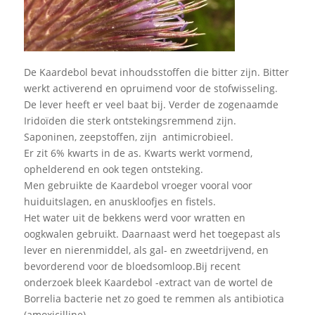
De Kaardebol bevat inhoudsstoffen die bitter zijn. Bitter
werkt activerend en opruimend voor de stofwisseling.
De lever heeft er veel baat bij. Verder de zogenaamde
Iridoïden die sterk ontstekingsremmend zijn.
Saponinen, zeepstoffen, zijn antimicrobieel.
Er zit 6% kwarts in de as. Kwarts werkt vormend,
ophelderend en ook tegen ontsteking.
Men gebruikte de Kaardebol vroeger vooral voor
huiduitslagen, en anuskloofjes en fistels.
Het water uit de bekkens werd voor wratten en
oogkwalen gebruikt. Daarnaast werd het toegepast als
lever en nierenmiddel, als gal- en zweetdrijvend, en
bevorderend voor de bloedsomloop.Bij recent
onderzoek bleek Kaardebol -extract van de wortel de
Borrelia bacterie net zo goed te remmen als antibiotica
(amoxicilline).