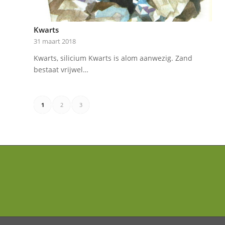
Kwarts
31 maart 2018
Kwarts, silicium Kwarts is alom aanwezig. Zand
bestaat vrijwel…
1
2
3