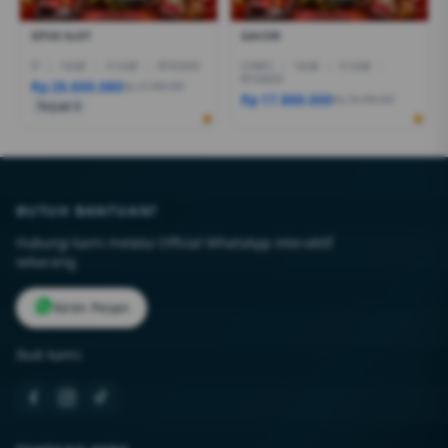
SITUS SLOT
GACOR
I7
|
16GB
|
512GB
|
RTX5050
CORE5
|
16GB
|
512GB
|
RTX4050
Rp 28.600.080
Rp 27.999.000
Rp 17.888.000
Rp 18.499.000
Terjual 6
BUTUH BANTUAN?
Hubungi kami melalui Official WhatsApp interaktif
sekarang.
Kirim Pesan
Ikuti kami: