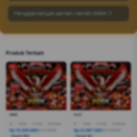
99RK menyedikan RTP live yang akurat dan
Bonus Berlimpah. Mulai dari bonus new
Mengapa banyak pemain memilih 99RK ?
member, bonus harian, mingguan, juga bonus
kekalahan.
Karena 99RK sudah terbukti jelas sebagai
situs toto resmi yang berani membayar
berapapun kemenangan yang anda dapatkan.
Produk Terkait
-2%
-1%
99RK
SLOT
I5
|
16GB
|
512GB
|
RTX3050
I7
|
16GB
|
512GB
|
RTX5050
Rp 10.500.000
Rp 23.887.000
Rp 12.799.000
Rp 21.999.000
Terjual 200+
Terjual 20+