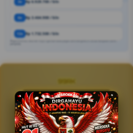
3x
Rp 6.929.700 / bln
6x
Rp 3.464.900 / bln
12x
Rp 1.732.500 / bln
Angka estimasi. Bisa ber https://garuda-dada.pages.dev/overgewicht sesuai kebijakan bank /
penyedia.
99RK