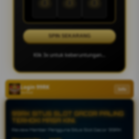
💰
💰
💰
SPIN SEKARANG
Klik 3x untuk keberuntungan...
Login 99RK
Info
Verified
99RK SITUS SLOT GACOR PALING
TERHOKI MASA KINI.
Review Member Pengguna Situs Slot Gacor 99RK