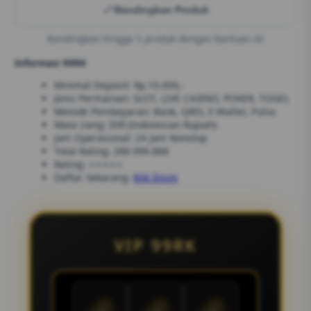
Bandingkan Produk
Bandingkan hingga 5 produk dengan bantuan AI
Informasi 99RK
Minimal Deposit: Rp.10.000,-
Jenis Permainan: SLOT, LIVE CASINO, POKER, TOGEL
Metode Pembayaran: Bank, QRIS, E-Wallet, Pulsa
Mata Uang: IDR (Indonesian Rupiah)
Jam Operasional: 24 Jam Nonstop
Total Rating: 288.999.888
Rating: ⭐⭐⭐⭐⭐
Daftar Sekarang:
Klik Disini
VIP 99RK